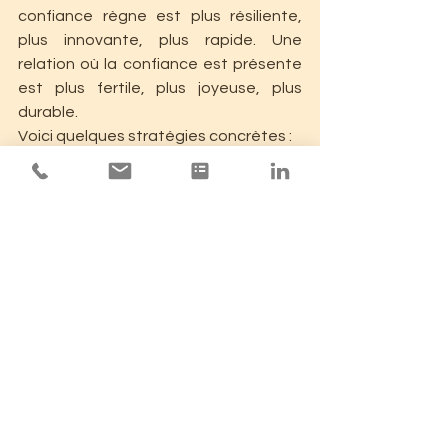
confiance règne est plus résiliente, 
plus innovante, plus rapide. Une 
relation où la confiance est présente 
est plus fertile, plus joyeuse, plus 
durable.
Voici quelques stratégies concrètes : 
Faites le tri dans vos intentions
 : 
êtes-vous en train de parler pour 
vous valoriser ou pour faire 
avancer l’autre ?
Soyez présent
 : dans une réunion, 
une conversation, une 
interaction… éliminez les 
distractions. Écoutez activement.
Clarifiez vos messages
 : une 
phrase, un point central, puis les 
justifications. Ne perdez pas votre 
audience dans les détails.