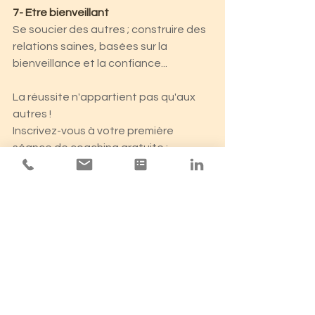
7- Etre bienveillant
Se soucier des autres ; construire des 
relations saines, basées sur la 
bienveillance et la confiance...
La réussite n'appartient pas qu'aux 
autres !
Inscrivez-vous à votre première 
séance de coaching gratuite : 
Rendez-vous
Voir tout
Posts récents