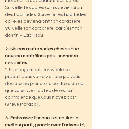
mots car ils deviendront des actes. 
Surveille tes actes car ils deviendront 
des habitudes. Surveille tes habitudes 
car elles deviendront ton caractère. 
Surveille ton caractère, car c’est ton 
destin »  Lao Tseu
2- Ne pas rester sur les choses que 
nous ne contrôlons pas ; connaitre 
ses limites 
"Un changement incroyable se 
produit dans votre vie, lorsque vous 
décidez de prendre le contrôle de ce 
que vous avez, au lieu de vouloir 
contrôler ce que vous n'avez pas." 
(Steve Maraboli).
3- Embrasser l'inconnu et en tirer le 
meilleur parti ; grandir avec l'adversité, 