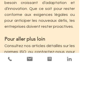
besoin croissant d’adaptation et 
d’innovation. Que ce soit pour rester 
conforme aux exigences légales ou 
pour anticiper les nouveaux défis, les 
entreprises doivent rester proactives.
Pour aller plus loin
Consultez nos articles détaillés sur les 
normes ISO ou contactez-nous pour 
bénéficier d’un accompagnement sur 
mesure dans vos démarches QSE.
Sources
Actu-Environnement : 
Actualités 
Risques
MASE-France : 
Rapport 
comparatif MASE – ISO 45001
Blog QHSE : 
Référentiel MASE vs 