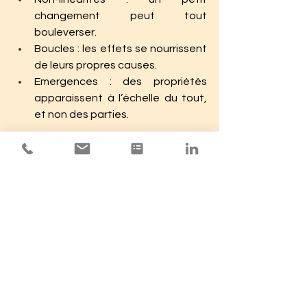
changement peut tout 
bouleverser.
Boucles : les effets se nourrissent 
de leurs propres causes.
Emergences : des propriétés 
apparaissent à l’échelle du tout, 
et non des parties.
« Un système ne se comprend pas en 
le démontant. Il se comprend en 
l’observant vivre. »
IX. L’intelligence du lien
Ce que propose la systémique, ce 
n’est pas une solution. C’est une 
attitude, une disposition de l’esprit. 
Une façon de se situer dans le monde.