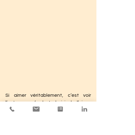
Si aimer véritablement, c’est voir 
l’autre sans fard et choisir de l’aimer 
quand même, alors c’est aussi un acte 
de maturité. L’amour, pour durer, doit 
renoncer aux contes, aux scénarios 
de cinéma, à la quête de perfection : il 