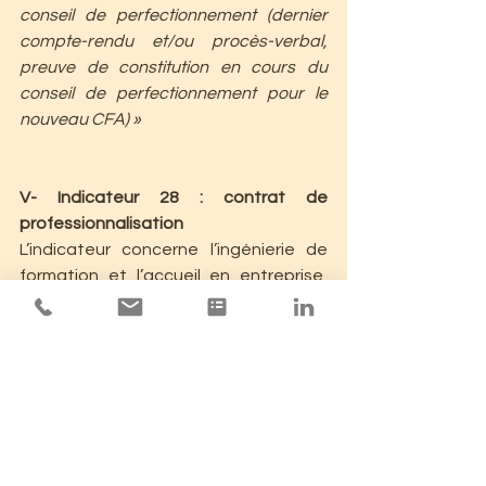
conseil de perfectionnement (dernier 
compte-rendu et/ou procès-verbal, 
preuve de constitution en cours du 
conseil de perfectionnement pour le 
nouveau CFA) »
V- Indicateur 28 : contrat de 
professionnalisation
L’indicateur concerne l’ingénierie de 
formation et l’accueil en entreprise, 
pour les formations en situation 
d’apprentissage. Dans les éléments 
de preuves il est ajouté une note 
concernant les contrats de 
professionnalisation. Les preuves 
pourront être les périodes 
d’acquisition du savoir-faire.
« […] pour les salariés en contrat de 